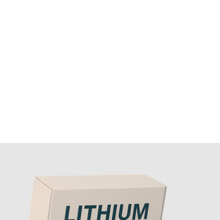
psychiatrie et en obstétrique est indispensable avant toute
décision.
Interactions alimentaires
Eduquez-vous sur les aliments riches en caféine ou en sel,
qui peuvent modifier les taux de lithium. Un régime équilib
et un suivi diététique peuvent s’avérer utiles.
Usage à long terme
Après plusieurs années, un bilan rénal et cardiaque
approfondi doit être réalisé pour prévenir toute atteinte
chronique. Le lithium reste une pierre angulaire du traitem
bipolaire si géré correctement.